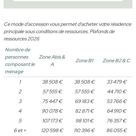
Ce mode d'accession vous permet d'acheter votre résidence
principale sous conditions de ressources. Plafonds de
ressources 2026
Nombre de
personnes
Zone Abis &
Zone B1
Zone B2 & C
composant le
A
ménage
1
38 508 €
38 508 €
33 479 €
2
57 555 €
57 555 €
44 710 €
3
75 447 €
69 183 €
53 766 €
4
90 078 €
82 871 €
64 910 €
5
107 173 €
98 101 €
76 357 €
6 et +
120 598 €
110 396 €
86 055 €