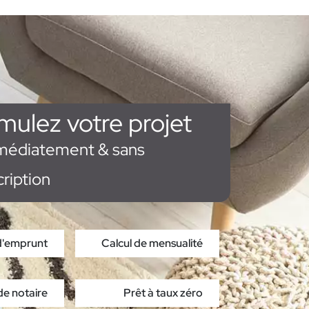
mulez votre projet
médiatement & sans
cription
d'emprunt
Calcul de mensualité
de notaire
Prêt à taux zéro