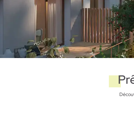
Pr
Découv