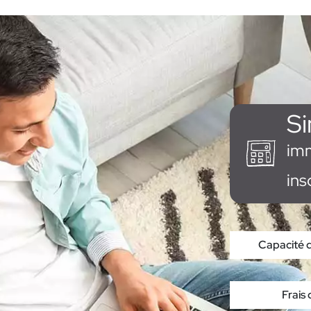
Si
im
ins
Capacité 
Frais 