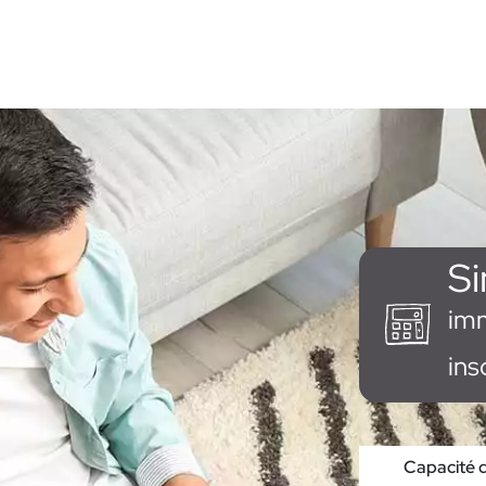
Si
im
ins
Capacité 