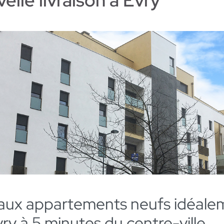
elle livraison à Evry
ux appartements neufs idéale
vry à 5 minutes du centre-ville