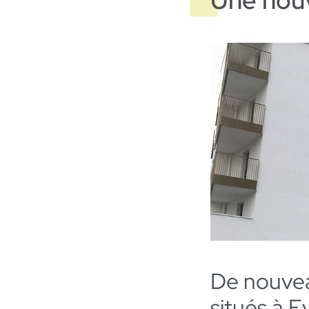
Une nouv
De nouvea
situés à E