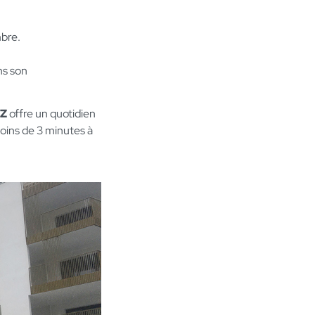
mbre.
ns son
TZ
offre un quotidien
oins de 3 minutes à